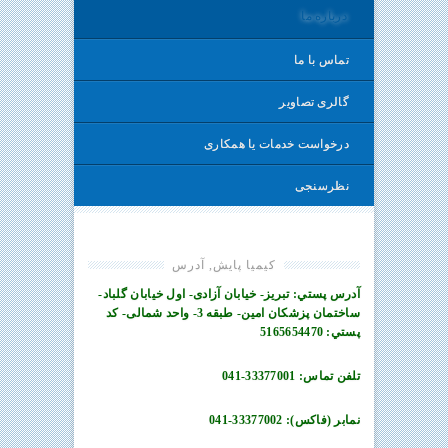
درباره ما
تماس با ما
گالری تصاویر
درخواست خدمات یا همکاری
نظرسنجی
كيميا پايش, آدرس
آدرس پستي: تبریز- خیابان آزادی- اول خیابان گلباد-
ساختمان پزشکان امین- طبقه 3- واحد شمالی- كد
پستي: 5165654470
تلفن تماس: 33377001-041
نمابر (فاکس): 33377002-041