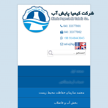
041 33377001
041 33377002
+98 9148443045
info@kpatco.ir
صفحه اول
خدمات آزمایشگاهی
معتمد سازمان حفاظت محيط زيست
بخش آب و فاضلاب