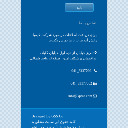
تماس با ما
براي دريافت اطلاعات در مورد شرکت کیمیا
پایش آب تبریز با ما تماس بگيريد
تبریز خیابان آزادی، اول خیابان گلباد،
ساختمان پزشکان امین، طبقه 3، واحد شمالی
33377001_041
33377002_041
info@kptco.com
Devloped By
GSS.Co
کلیه حقوق این سایت متعلق
به
شرکت کیمیا پایش آب تبریز
می باشد