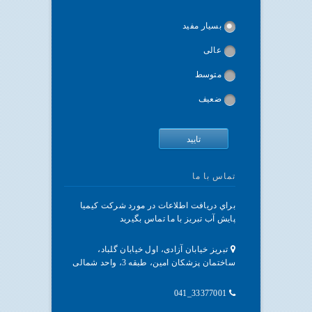
بسیار مفید
عالی
متوسط
ضعیف
تماس با ما
براي دريافت اطلاعات در مورد شرکت کیمیا
پایش آب تبریز با ما تماس بگيريد
تبریز خیابان آزادی، اول خیابان گلباد،
ساختمان پزشکان امین، طبقه 3، واحد شمالی
33377001_041