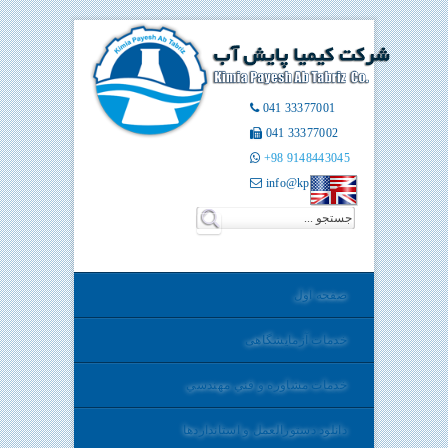
041 33377001
041 33377002
+98 9148443045
info@kpatco.ir
صفحه اول
خدمات آزمایشگاهی
خدمات مشاوره و فني مهندسي
دانلود دستورالعمل و استانداردها